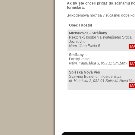
Ak by ste chceli pridať do zoznamu n
formulára.
„Nikodémova noc“ sa v súčasnej dobe ko
Obec / Kostol
Michalovce - Stráňany
Rektorský kostol Najsvätejšieho Srdca
Ježišovho
Nám. Jána Pavla II
M
Smižany
Farský kostol
Nám. Pajdušáka 3, 053 11 Smižany
M
Spišská Nová Ves
Svätynia Božieho milosrdenstva
ul. Hutnícka 2, 052 01 Spišská Nová Ve
M