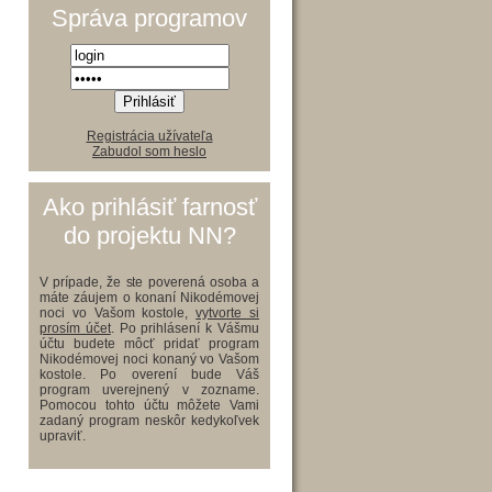
Správa programov
Registrácia užívateľa
Zabudol som heslo
Ako prihlásiť farnosť
do projektu NN?
V prípade, že ste poverená osoba a
máte záujem o konaní Nikodémovej
noci vo Vašom kostole,
vytvorte si
prosím účet
. Po prihlásení k Vášmu
účtu budete môcť pridať program
Nikodémovej noci konaný vo Vašom
kostole. Po overení bude Váš
program uverejnený v zozname.
Pomocou tohto účtu môžete Vami
zadaný program neskôr kedykoľvek
upraviť.