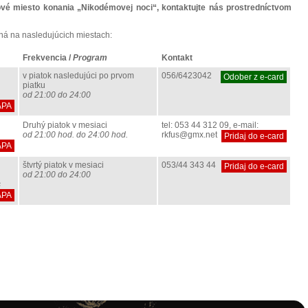
ové miesto konania „Nikodémovej noci“, kontaktujte nás prostredníctvom
ná na nasledujúcich miestach:
Frekvencia /
Program
Kontakt
v piatok nasledujúci po prvom
056/6423042
Odober z e-card
piatku
od 21:00 do 24:00
APA
Druhý piatok v mesiaci
tel: 053 44 312 09, e-mail:
od 21:00 hod. do 24:00 hod.
rkfus@gmx.net
Pridaj do e-card
APA
štvrtý piatok v mesiaci
053/44 343 44
Pridaj do e-card
od 21:00 do 24:00
s
APA